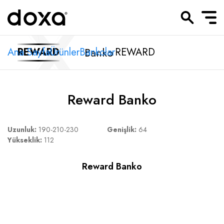
Banko
Ana Sayfa
REWARD
Ürünler
Bankolar
REWARD
Reward Banko
Uzunluk:
190-210-230
Genişlik:
64
Yükseklik:
112
Reward Banko