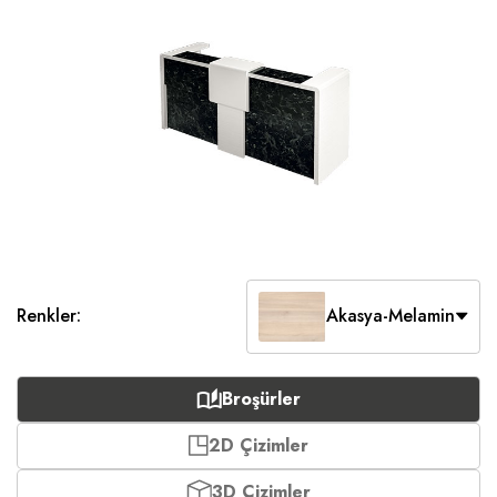
Renkler:
Akasya-Melamin
Broşürler
2D Çizimler
3D Çizimler