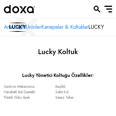
Ana Sayfa
LUCKY
Ürünler
Kanepeler & Koltuklar
LUCKY
Lucky Koltuk
Lucky Yönetici Koltuğu Özellikler:
Senkron Mekanizma
Başlıklı
Hareketli Bel Destekli
Sabit Kol
Plastik Yıldız Ayak
Sessiz Teker