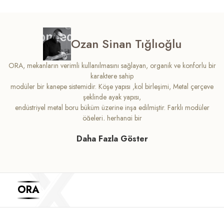
Ozan Sinan Tığlıoğlu
ORA, mekanların verimli kullanılmasını sağlayan, organik ve konforlu bir
karaktere sahip
modüler bir kanepe sistemidir. Köşe yapısı ,kol birleşimi, Metal çerçeve
şeklinde ayak yapısı,
endüstriyel metal boru büküm üzerine inşa edilmiştir. Farklı modüler
öğeleri, herhangi bir
genel veya özel ortam için sınırsız konfigürasyon oluşturur. Deri ve
Daha Fazla Göster
kumaş seçenekleri ayak
farklı renkleri ile mekanı biçimlendirirken, zamansız tarz ve seçenek
sunar.
ORA