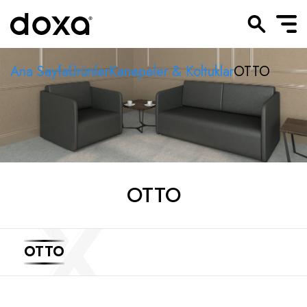
Ana Sayfa
Ürünler
Kanepeler & Koltuklar
OTTO
OTTO
OTTO