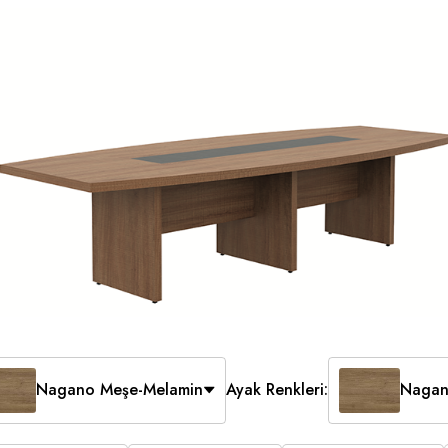
Nagano Meşe-Melamin
Ayak Renkleri:
Nagan