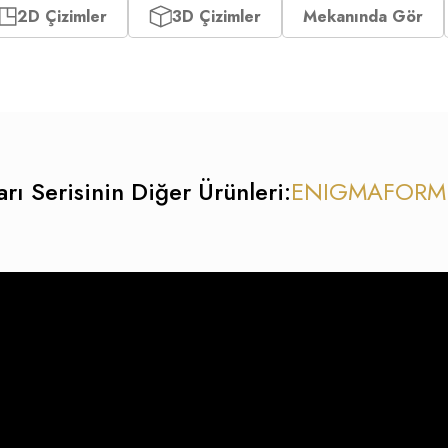
2D Çizimler
3D Çizimler
Mekanında Gör
rı Serisinin Diğer Ürünleri:
ENIGMA
FORM