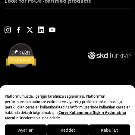
Look for FSC®-certified products
Copyright© 2022 Çanakcılar Yapı Malzemeleri Ticaret ve Sanayi A.Ş.
Yönetim Sistemleri Politikası
Kişisel Verilerin Korunması
Bilgi Toplumu Hizmetleri