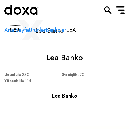
Lea Banko
Ana Sayfa
LEA
Ürünler
Bankolar
LEA
Lea Banko
Uzunluk:
330
Genişlik:
70
Yükseklik:
114
Lea Banko