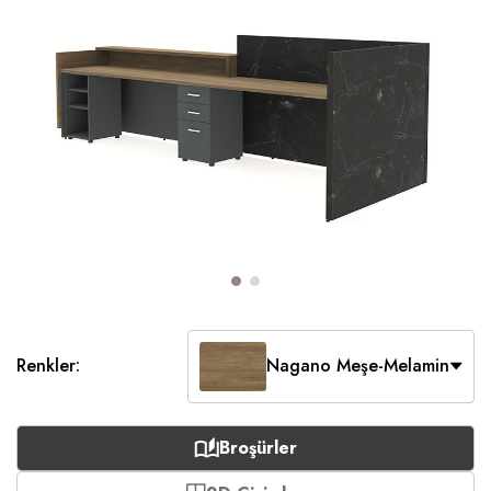
Renkler:
Nagano Meşe-Melamin
Broşürler