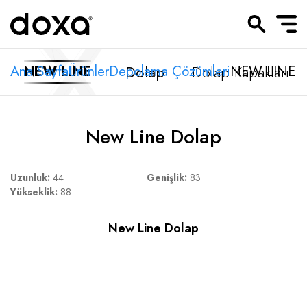
Dolap
Dolap Kapakları
Ana Sayfa
NEW LINE
Ürünler
Depolama Çözümleri
NEW LINE
New Line Dolap
Uzunluk:
44
Genişlik:
83
Yükseklik:
88
New Line Dolap