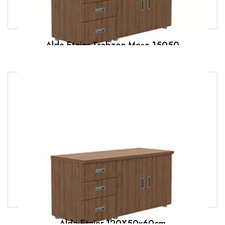
Alde Etajer Trabzon Meşe 15050
Alde Etajer 120X50x60cm