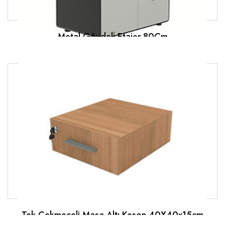
Metal Gövdeli̇ Etajer 80Cm
Tek Çekmeceli Masa Altı Keson 40X40x15cm