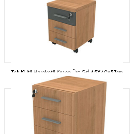
Tek Kilitli Hareketli Keson Üst Gri̇ 45X40x57cm