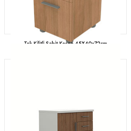
Tek Ki̇li̇tli̇ Sabi̇t Keson 45X40x72cm