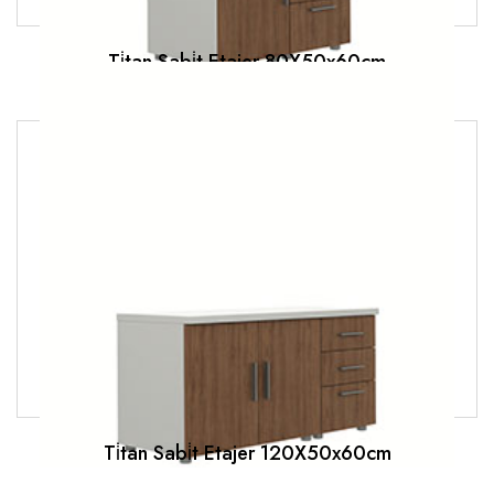
Ti̇tan Sabi̇t Etajer 80X50x60cm
Ti̇tan Sabi̇t Etajer 120X50x60cm