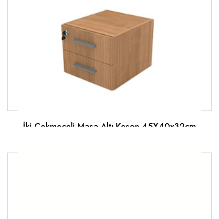
İki Çekmeceli Masa Altı Keson 45X40x32cm