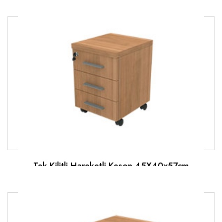
Tek Kilitli Hareketli Keson 45X40x57cm