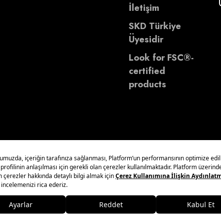
İletişim
SKD Türkiye
Üyesidir
Look for FSC®-
certified
products
Yönetim Sistemleri Politikası
Kişisel Verilerin Korunması
Bilgi To
 A.Ş.