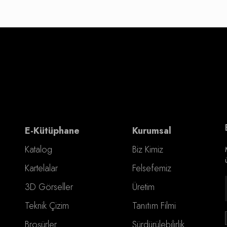
E-Kütüphane
Kurumsal
Katalog
Biz Kimiz
Kartelalar
Felsefemiz
3D Görseller
Üretim
Teknik Çizim
Tanıtım Filmi
Broşürler
Sürdürülebilirlik