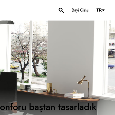
Bayi Girişi
TR
onforu baştan tasarladık