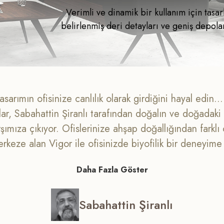
Verimli ve dinamik bir kullanım için tasarl
belirlenmiş deri detayları ve geniş depolama
sarımın ofisinize canlılık olarak girdiğini hayal edin...
ar, Sabahattin Şiranlı tarafından doğalın ve doğadaki v
şımıza çıkıyor. Ofislerinize ahşap doğallığından farklı 
erkeze alan Vigor ile ofisinizde biyofilik bir deneyime
Daha Fazla Göster
Sabahattin Şiranlı