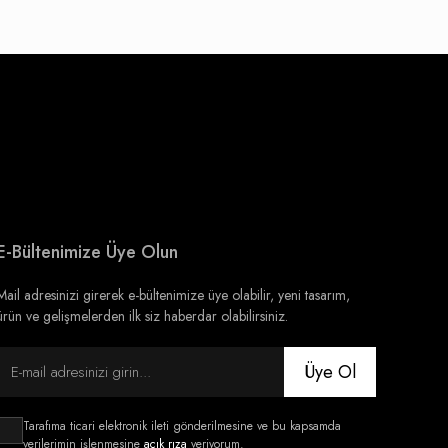
E-Bültenimize Üye Olun
Mail adresinizi girerek e-bültenimize üye olabilir, yeni tasarım,
ürün ve gelişmelerden ilk siz haberdar olabilirsiniz.
Üye Ol
Tarafıma ticari elektronik ileti gönderilmesine ve bu kapsamda
verilerimin işlenmesine
açık rıza
veriyorum.