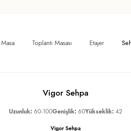
Masa
Toplantı Masası
Etajer
Se
Vigor Sehpa
Uzunluk:
60-100
Genişlik:
60
Yükseklik:
42
Vigor Sehpa