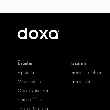
Ürünler
Tasarım
Vip Serisi
Tasarım Felsefemiz
Makam Serisi
Tasarımcılar
Operasyonel Seri
Home Office
Toplantı Masaları