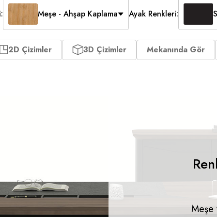
S
:
Meşe - Ahşap Kaplama
Ayak Renkleri:
2D Çizimler
3D Çizimler
Mekanında Gör
Ren
Meşe v