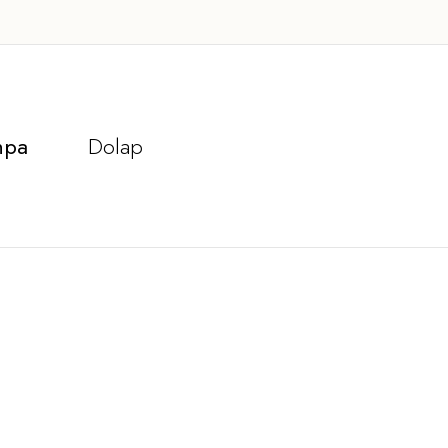
hpa
Dolap