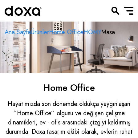
Ana Sayfa
Ürünler
Home Office
HOMY
Masa
Home Office
Hayatımızda son dönemde oldukça yaygınlaşan
‘’Home Office’’ olgusu ve de
ğişen çalışma
dinamikleri,
ev - ofis arasındaki çizgiyi kaldırmış
durumda. Doxa tasarım ekibi olarak, evlerin rahat