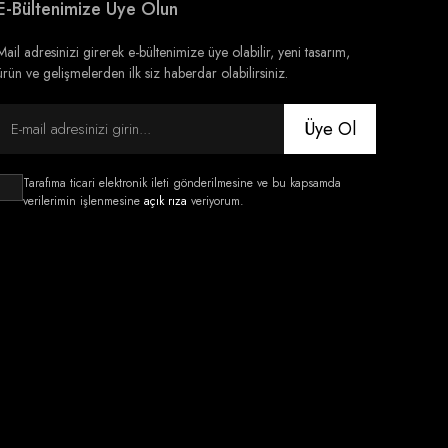
E-Bültenimize Üye Olun
Mail adresinizi girerek e-bültenimize üye olabilir, yeni tasarım,
ürün ve gelişmelerden ilk siz haberdar olabilirsiniz.
Üye Ol
Tarafıma ticari elektronik ileti gönderilmesine ve bu kapsamda
verilerimin işlenmesine
açık rıza
veriyorum.