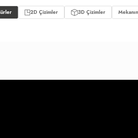
ürler
2D Çizimler
3D Çizimler
Mekanı