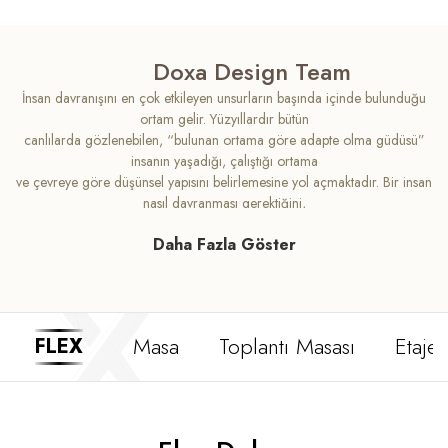
Doxa Design Team
İnsan davranışını en çok etkileyen unsurların başında içinde bulunduğu
ortam gelir. Yüzyıllardır bütün
canlılarda gözlenebilen, “bulunan ortama göre adapte olma güdüsü”
insanın yaşadığı, çalıştığı ortama
ve çevreye göre düşünsel yapısını belirlemesine yol açmaktadır. Bir insan
nasıl davranması gerektiğini,
aldığı eğitimden ziyade farkında olmadan, bulunduğu ortamın fiziksel ve
Daha Fazla Göster
düşünsel yapısına göre
şekillendirme eğilimindedir. Çalışma ortamındaki esnekliğin önemi bu
sebepten iş hayatında ve sosyal
hayatta ortaya çıkmaktadır. Doxa tasarım ekibi, zamanınızın büyük bir
kısmını geçirdiğiniz ofislerinizde,
Masa
Toplantı Masası
Etajer
FLEX
durağan ve değişmezlik ortamlarının katı yapısını kırmanızı sağlıyor.
Doxa Flex, esnek ve dinamik
yapısıyla ofisinize büyük bir enerji getirerek, iş çözümlerinizin tasarıma
dönüşmüş şeklini sergiliyor.