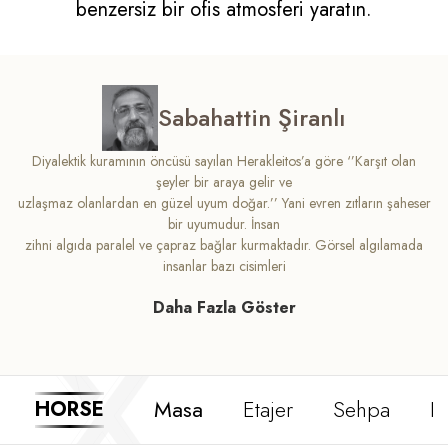
benzersiz bir ofis atmosferi yaratın.
Sabahattin Şiranlı
Diyalektik kuramının öncüsü sayılan Herakleitos’a göre ‘’Karşıt olan
şeyler bir araya gelir ve
uzlaşmaz olanlardan en güzel uyum doğar.’’ Yani evren zıtların şaheser
bir uyumudur. İnsan
zihni algıda paralel ve çapraz bağlar kurmaktadır. Görsel algılamada
insanlar bazı cisimleri
zıt bazılarını ise olabildiğince düzgün bir biçimde algılamaktadır. Zıtlık
Daha Fazla Göster
dengesinin yaşama
ve mekana yansıması, özellikle kapalı yaşam alanlarında mükemmel bir
hacim derinliği
oluşturmaktadır. Sabahattin Şiranlı Horse’u işte bu yönüyle ele aldı,
ayaklarındaki çapraz
Masa
Etajer
Sehpa
D
HORSE
duruşu, diğer kesitlerde koyu renk ve ahşap renklerinin zıtlığıyla
birleştirerek bütüncül bir