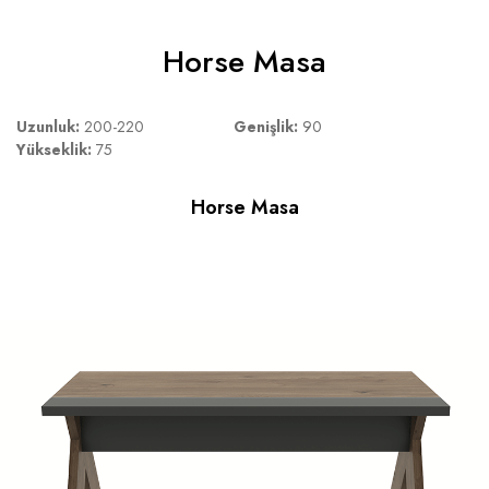
denge temeli yarattı. Horse dengeli bir ofis için tasarlandı.
Horse Masa
Uzunluk:
200-220
Genişlik:
90
Yükseklik:
75
Horse Masa