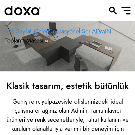
Ana Sayfa
Ürünler
Operasyonel Seri
ADMIN
Toplantı Masası
Klasik tasarım, estetik bütünlük
Geniş renk yelpazesiyle ofislerinizdeki ideal
çalı
şma ortağınız olan Admin; t
amamlayıcı
ürünleri ve renk seçenekleriyle, rahat kullanım ve
kurulum olanaklarıyla verimli bir deneyim için