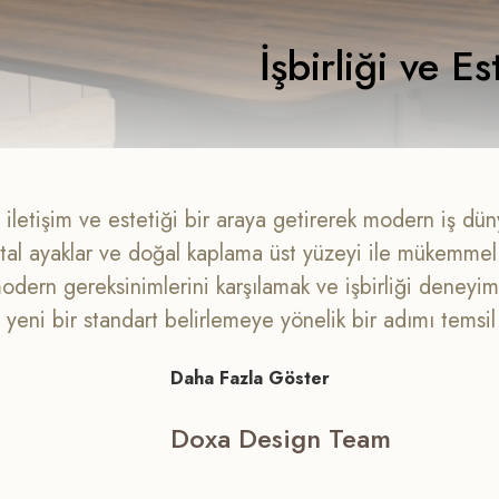
İşbirliği ve E
iletişim ve estetiği bir araya getirerek modern iş düny
al ayaklar ve doğal kaplama üst yüzeyi ile mükemmel b
ern gereksinimlerini karşılamak ve işbirliği deneyimi
yeni bir standart belirlemeye yönelik bir adımı temsil
mmelleştiren bir lokomotif ürün olarak öne çıkıyor ve
Daha Fazla Göster
sunuyor.
Doxa Design Team