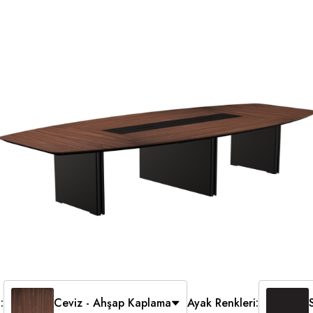
:
Ceviz - Ahşap Kaplama
Ayak Renkleri: