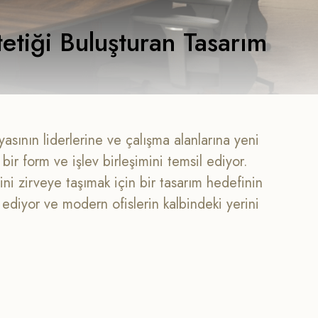
stetiği Buluşturan Tasarım
asının liderlerine ve çalışma alanlarına yeni
ir form ve işlev birleşimini temsil ediyor.
ni zirveye taşımak için bir tasarım hedefinin
 ediyor ve modern ofislerin kalbindeki yerini
 iş dünyasının liderlerine çağdaş bir çözüm