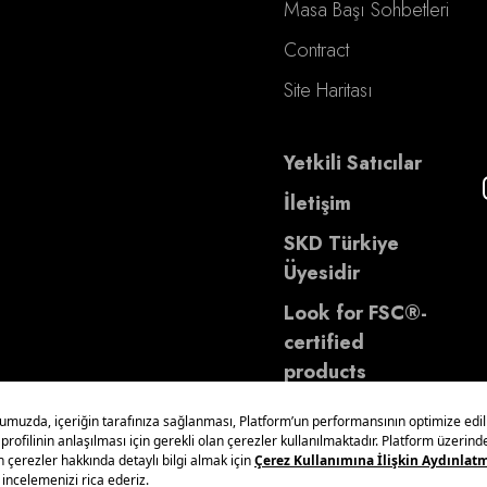
Masa Başı Sohbetleri
Contract
Site Haritası
Yetkili Satıcılar
İletişim
SKD Türkiye
Üyesidir
Look for FSC®-
certified
products