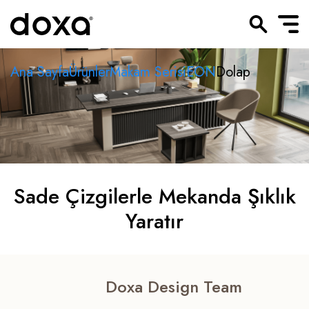
Ana Sayfa
Ürünler
Makam Serisi
EON
Dolap
Sade Çizgilerle Mekanda Şıklık
Yaratır
Doxa Design Team