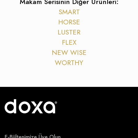
Makam Serisinin Diğer Ürünleri:
SMART
HORSE
LUSTER
FLEX
NEW WISE
WORTHY
E-Bültenimize Üye Olun