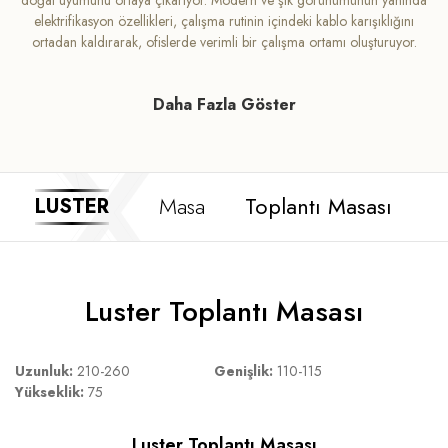
elektrifikasyon özellikleri, çalışma rutinin içindeki kablo karışıklığını
ortadan kaldırarak, ofislerde verimli bir çalışma ortamı oluşturuyor.
Daha Fazla Göster
Masa
Toplantı Masası
E
LUSTER
Luster Toplantı Masası
Uzunluk:
210-260
Genişlik:
110-115
Yükseklik:
75
Luster Toplantı Masası