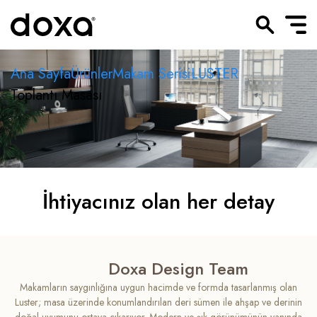
Ana Sayfa
Ürünler
Makam Serisi
LUSTER
Toplantı Masası
İhtiyacınız olan her detay
Doxa Design Team
Makamların saygınlığına uygun hacimde ve formda tasarlanmış olan
Luster; masa üzerinde konumlandırılan deri sümen ile ahşap ve derinin
doğal uyumunu ortaya çıkarıyor. Modern ve şık görünümünün yanında